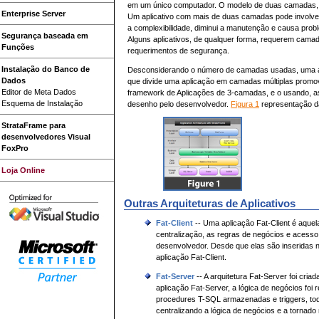
em um único computador. O modelo de duas camadas, 
Enterprise Server
Um aplicativo com mais de duas camadas pode involve
a complexibilidade, diminui a manutenção e causa prob
Segurança baseada em
Alguns aplicativos, de qualquer forma, requerem camadas
Funções
requerimentos de segurança.
Instalação do Banco de
Desconsiderando o número de camadas usadas, uma arq
Dados
que divide uma aplicação em camadas múltiplas promov
Editor de Meta Dados
framework de Aplicações de 3-camadas, e o usando, 
Esquema de Instalação
desenho pelo desenvolvedor.
Figura 1
representação da
StrataFrame para
desenvolvedores Visual
FoxPro
Loja Online
Outras Arquiteturas de Aplicativos
Fat-Client
-- Uma aplicação Fat-Client é aquel
centralização, as regras de negócios e acesso
desenvolvedor. Desde que elas são inseridas n
aplicação Fat-Client.
Fat-Server
-- A arquitetura Fat-Server foi cri
aplicação Fat-Server, a lógica de negócios foi
procedures T-SQL armazenadas e triggers, tod
centralizando a lógica de negócios e a tornado 