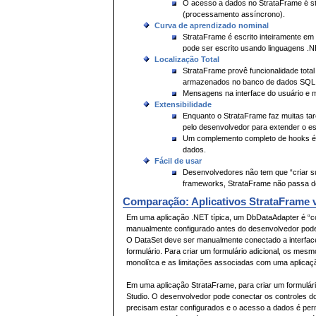
O acesso a dados no StrataFrame é str
(processamento assíncrono).
Curva de aprendizado nominal
StrataFrame é escrito inteiramente em
pode ser escrito usando linguagens .N
Localização Total
StrataFrame provê funcionalidade total 
armazenados no banco de dados SQL
Mensagens na interface do usuário e
Extensibilidade
Enquanto o StrataFrame faz muitas tar
pelo desenvolvedor para extender o e
Um complemento completo de hooks é p
dados.
Fácil de usar
Desenvolvedores não tem que “criar s
frameworks, StrataFrame não passa do 
Comparação: Aplicativos StrataFrame vs
Em uma aplicação .NET típica, um DbDataAdapter é “co
manualmente configurado antes do desenvolvedor pod
O DataSet deve ser manualmente conectado a interface
formulário. Para criar um formulário adicional, os me
monolítca e as limitações associadas com uma aplica
Em uma aplicação StrataFrame, para criar um formulári
Studio. O desenvolvedor pode conectar os controles do
precisam estar configurados e o acesso a dados é per