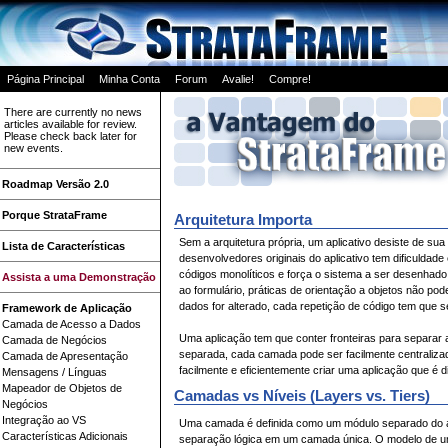
Página Principal
Minha Conta
Forum
Avalie!
Compre!
There are currently no news
articles available for review.
Please check back later for
new events.
Roadmap Versão 2.0
Porque StrataFrame
Arquitetura Importa
Sem a arquitetura própria, um aplicativo desiste de sua 
Lista de Características
desenvolvedores originais do aplicativo tem dificulda
códigos monolíticos e força o sistema a ser desenhado
Assista a uma Demonstração
ao formulário, práticas de orientação a objetos não po
dados for alterado, cada repetição de código tem que s
Framework de Aplicação
Camada de Acesso a Dados
Uma aplicação tem que conter fronteiras para separar
Camada de Negócios
separada, cada camada pode ser facilmente centralizad
Camada de Apresentação
facilmente e eficientemente criar uma aplicação que é 
Mensagens / Línguas
Mapeador de Objetos de
Camadas vs Níveis (Layers vs. Tiers)
Negócios
Integração ao VS
Uma camada é definida como um módulo separado do ap
Características Adicionais
separação lógica em um camada única. O modelo de u