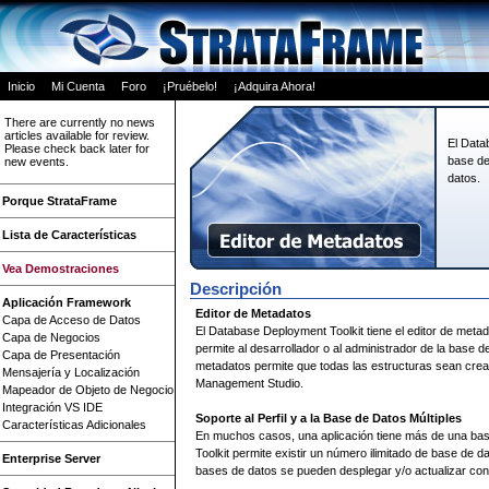
Inicio
Mi Cuenta
Foro
¡Pruébelo!
¡Adquira Ahora!
There are currently no news
articles available for review.
El Data
Please check back later for
base de
new events.
datos.
Porque StrataFrame
Lista de Características
Vea Demostraciones
Descripción
Aplicación Framework
Editor de Metadatos
Capa de Acceso de Datos
El Database Deployment Toolkit tiene el editor de metada
Capa de Negocios
permite al desarrollador o al administrador de la base d
Capa de Presentación
metadatos permite que todas las estructuras sean crea
Mensajería y Localización
Management Studio.
Mapeador de Objeto de Negocio
Integración VS IDE
Soporte al Perfil y a la Base de Datos Múltiples
Características Adicionales
En muchos casos, una aplicación tiene más de una bas
Toolkit permite existir un número ilimitado de base de da
Enterprise Server
bases de datos se pueden desplegar y/o actualizar con