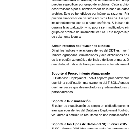
pueden especificar por grupo de archivos. Cada archivo 
desarrollador o por el administrador de la base de dato
archivo. Esto es beneficioso por inúmeras razones. Pri
pueden almacenar en distintos archivos físicos. Un eje
incluir solamente lectura o datos estáticos. Si la base
durante la actualización y no podrá ser modificado o el
grupo de archivo de solamente lectura. Esto mejora la 
de solamente lectura.
Administración de Relaciones e Índice
Dirigir los índices y relaciones dentro del DDT es muy 
índices agrupados, eliminaciones y actualizaciones en
es la creación automática del índice de llave primaria. 
guardado, el índice de llave primaria es automáticamen
Soporte al Procedimiento Almacenado
El Database Deployment Toolkit soporta procedimiento
escribir la codificación manualmente del T-SQL. Aunq
que hay veces que desarrolladores y administradores
personalizados.
Soporte a la Visualización
El editor de visualización es simple en el diseño pero r
irán aparecer dentro del Database Deployment Toolkit c
visualizar la estructura resultante de una visualización d
Soporte a los Tipos de Datos del SQL Server 2005
El SQL Server 2005 hizo algunas mejorías excelentes e