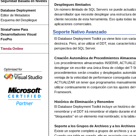
Seguridad Basada en Niveles
Despliegues Ilimitados
Un número ilimitado de SQL Servers se puede actualiza
Database Deployment
desarrollador que necesite desplegar una estructura de
Editor de Metadatos
cliente necesita de esta herramienta. Eso quita todas 
Esquema del Despliegue
aplicaciones comerciales.
StrataFrame Para
Soporte Nativo Avanzado
Desarrolladores Visual
El Database Deployment Toolkit ya viene listo con var
FoxPro
destreza. Pero, al se utilizar el DDT, esas caracterí
perspectiva del SQL Server.
Tienda Online
Creación Automática de Procedimientos Almacen
Los procedimientos almacenados INSERIR, ACTUALIZ
desplegar sin escribir una única línea de código del T-S
procedimientos serán creados y desplegados automátic
ventaja de la velocidad de performance conseguida cu
ACTUALIZAR sin tener que programarlos manualmente
utilizar continuamente in conjunción con los ajustes de
Framework.
Histórico de Eliminación y Renombre
El Database Deployment Toolkit incluye un histórico de
renombrar y el DDT irá renombrar el objeto durante el d
“bloqueados” en un elemento mal nombrado; si la tabl
Soporte a los Grupos de Archivos y a los Archivos
Existe un soporte completo a grupos de archivos y a a
Cuando una tabla es creada, ella es asociada con un g