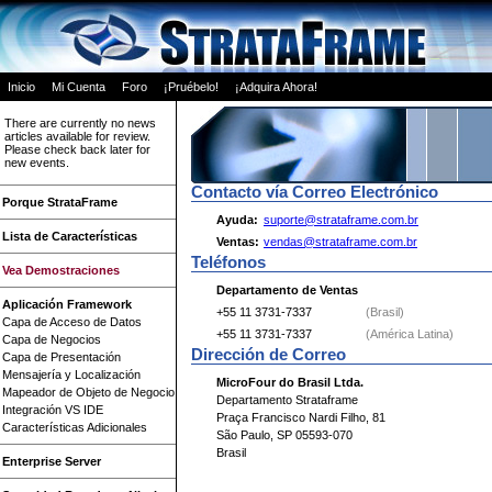
Inicio
Mi Cuenta
Foro
¡Pruébelo!
¡Adquira Ahora!
There are currently no news
articles available for review.
Please check back later for
new events.
Contacto vía Correo Electrónico
Porque StrataFrame
Ayuda
:
suporte@strataframe.com.br
Lista de Características
Ventas:
vendas@strataframe.com.br
Teléfonos
Vea Demostraciones
Departamento de Ventas
Aplicación Framework
+55 11 3731-7337
(Brasil)
Capa de Acceso de Datos
+55 11 3731-7337
(América Latina)
Capa de Negocios
Dirección de Correo
Capa de Presentación
Mensajería y Localización
MicroFour do Brasil Ltda.
Mapeador de Objeto de Negocio
Departamento Strataframe
Integración VS IDE
Praça Francisco Nardi Filho, 81
Características Adicionales
São Paulo, SP 05593-070
Brasil
Enterprise Server