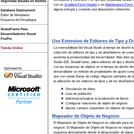
Seguridad Basada en Niveles
con un
Gradient Form Header
y un
Maintenance Form T
alguna energía y creando una disposición coherente.
Database Deployment
Editor de Metadatos
Esquema del Despliegue
StrataFrame Para
Desarrolladores Visual
FoxPro
Uso Extensivo de Editores de Tipo y D
La extensibilidad del Visual Studio al tiempo de diseño
Tienda Online
colección de editores de tipo y de diseñadores de contro
aumenta la productividad del desarrollador. Más bien qu
Studio IDE, StrataFrame, utiliza editores de tipo y dis
con las instancias de objetos en el tiempo de diseño den
desarrollador un método de propiedades de ajuste comp
que con varias líneas de código. Algunos ejemplos de l
la utilización de los editores de tipos y de los diseñado
Vinculación de datos
Lista de población
Adicionar/actualizar la localización de llaves
Configurar relaciones de objeto de negocio
Ajustar campos requeridos en objetos de nego
Mapeador de Objeto de Negocio
El Mapeador de Objeto de Negocio es utilizado para se
negocio. El Mapeador de Objeto de Negocio no requiere
esquema directamente desde el almacenador de datos o 