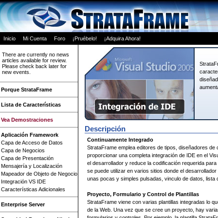
Inicio
Mi Cuenta
Foro
¡Pruébelo!
¡Adquira Ahora!
There are currently no news
articles available for review.
StrataFr
Please check back later for
caracter
new events.
diseñad
aumenta
Porque StrataFrame
Lista de Características
Vea Demostraciones
Descripción
Aplicación Framework
Continuamente Integrado
Capa de Acceso de Datos
StrataFrame emplea editores de tipos, diseñadores de 
Capa de Negocios
proporcionar una completa integración de IDE en el Visu
Capa de Presentación
el desarrollador y reduce la codificación requerida para
Mensajería y Localización
se puede utilizar en varios sitios donde el desarrollad
Mapeador de Objeto de Negocio
unas pocas y simples pulsadas, vinculo de datos, lista
Integración VS IDE
Características Adicionales
Proyecto, Formulario y Control de Plantillas
StrataFrame viene con varias plantillas integradas lo 
Enterprise Server
de la Web. Una vez que se cree un proyecto, hay varias 
formularios y controles. Por ejemplo, la plantilla Stra